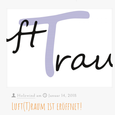
Holzwind
am
Januar 14, 2018
Luft(T)raum ist eröffnet!