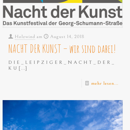
Holzwind
am
August 14, 2018
NACHT DER KUNST – wir sind dabei!
D I E _ L E I P Z I G E R _ N A C H T _ D E R _
K U
[…]
mehr lesen...