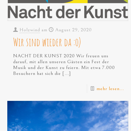
Holzwind
am
August 29, 2020
Wir sind wieder da :o)
NACHT DER KUNST 2020 Wir freuen uns
darauf, mit allen unseren Gästen ein Fest der
Musik und der Kunst zu feiern. Mit etwa 7.000
Besuchern hat sich die
[…]
mehr lesen...