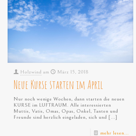
Holzwind
am
März 15, 2018
Neue Kurse starten im April
Nur noch wenige Wochen, dann starten die neuen
KURSE im LUFTRAUM. Alle interessierten
Muttis, Vatis, Omas, Opas, Onkel, Tanten und
Freunde sind herzlich eingeladen, sich und
[…]
mehr lesen...