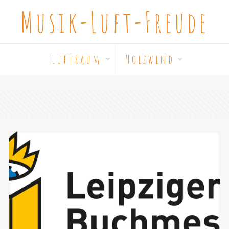
Musik-Luft-Freude
L u f t r a u m
H o l z w i n d