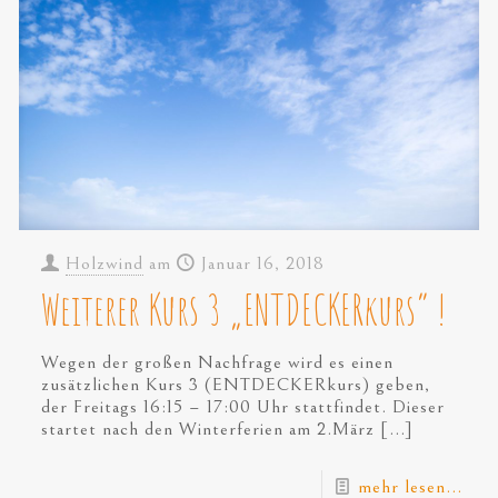
Holzwind
am
Januar 16, 2018
Weiterer Kurs 3 „ENTDECKERkurs“ !
Wegen der großen Nachfrage wird es einen
zusätzlichen Kurs 3 (ENTDECKERkurs) geben,
der Freitags 16:15 – 17:00 Uhr stattfindet. Dieser
startet nach den Winterferien am 2.März
[…]
mehr lesen...