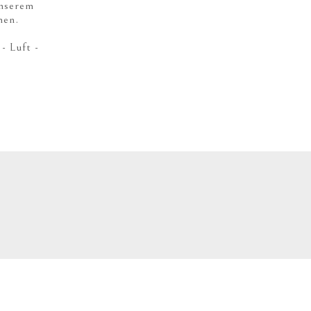
unserem
men.
- Luft -