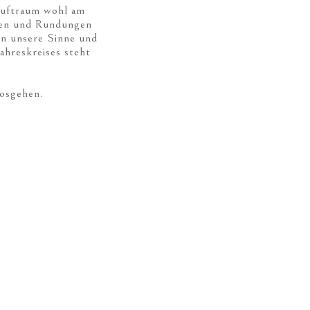
Luftraum wohl am
cken und Rundungen
rn unsere Sinne und
ahreskreises steht
losgehen.