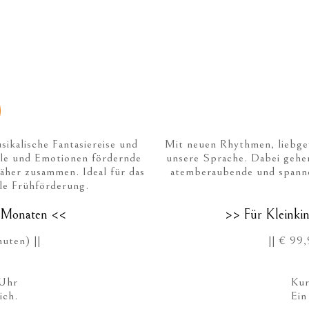
)
kalische Fantasiereise und
Mit neuen Rhythmen, liebge
ele und Emotionen fördernde
unsere Sprache. Dabei gehen
äher zusammen. Ideal für das
atemberaubende und spanne
le Frühförderung.
2 Monaten <<
>> Für Kleinki
uten) ||
|| € 99
 Uhr
Kur
ich.
Ein