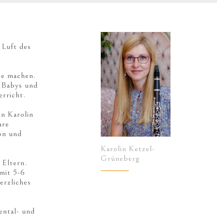
 Luft des
te machen.
 Babys und
erricht.
in Karolin
are
on und
Karolin Ketzel-
Grüneberg
 Eltern.
mit 5-6
erzliches
ental- und