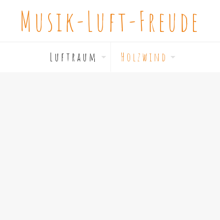
Musik-Luft-Freude
L u f t r a u m
H o l z w i n d